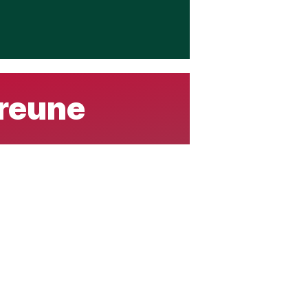
 reune