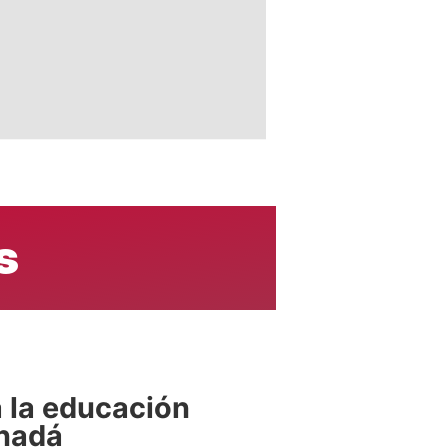
s
 la educación
anadá