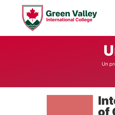
U
Un pr
In
of