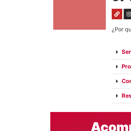
¿Por qu
Ser
Pro
Com
Res
Acomp